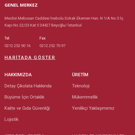
GENEL MERKEZ
Meclisi Mebusan Caddesi İnebolu Sokak Ekemen Han. N 1/A No:5 İç
Kapı No 22/23 Kat:5 34427 Beyoğlu/ İstanbul
Tel
Fax
0212 252 90 16
0212 252 70 97
HARITADA GÖSTER
HAKKIMIZDA
ÜRETIM
Detay Çikolata Hakkında
Teknoloji
Büyüme İçin Ortaklık
Mükemmellik
Kalite ve Gıda Güvenliği
Yenilikçi Yaklaşımımız
Lojistik