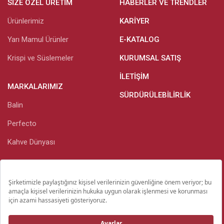
SIZE ÖZEL ÜRETIM
HABERLER VE TRENDLER
Ürünlerimiz
KARIYER
Yarı Mamul Ürünler
E-KATALOG
Krispi ve Süslemeler
KURUMSAL SATIŞ
İLETIŞIM
MARKALARIMIZ
SÜRDÜRÜLEBILIRLIK
Balin
Perfecto
Kahve Dünyası
Kişisel Verilerin Korunması
Yatırımcı İlişkileri
Yasal Bilgiler Ve Gizlilik Bildirimi