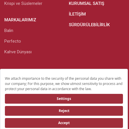
Krispi ve Süslemeler
KURUMSAL SATIŞ
İLETIŞIM
MARKALARIMIZ
SÜRDÜRÜLEBILIRLIK
Balin
Perfecto
Kahve Dünyası
Kişisel Verilerin Korunması
Yatırımcı İlişkileri
Yasal Bilgiler Ve Gizlilik Bildirimi
© 2026 Detay Gıda Sanayi Ve
Ticaret A.Ş Kabataş