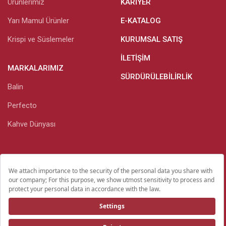
Ürünlerimiz
KARIYER
Yarı Mamul Ürünler
E-KATALOG
Krispi ve Süslemeler
KURUMSAL SATIŞ
İLETIŞIM
MARKALARIMIZ
SÜRDÜRÜLEBILIRLIK
Balin
Perfecto
Kahve Dünyası
Kişisel Verilerin Korunması
Yatırımcı İlişkileri
Yasal Bilgiler Ve Gizlilik Bildirimi