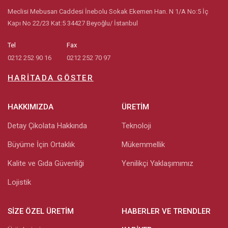
Meclisi Mebusan Caddesi İnebolu Sokak Ekemen Han. N 1/A No:5 İç
Kapı No 22/23 Kat:5 34427 Beyoğlu/ İstanbul
Tel
Fax
0212 252 90 16
0212 252 70 97
HARITADA GÖSTER
HAKKIMIZDA
ÜRETIM
Detay Çikolata Hakkında
Teknoloji
Büyüme İçin Ortaklık
Mükemmellik
Kalite ve Gıda Güvenliği
Yenilikçi Yaklaşımımız
Lojistik
SIZE ÖZEL ÜRETIM
HABERLER VE TRENDLER